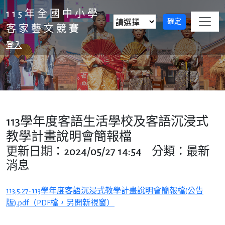
115年全國中小學
客家藝文競賽
選擇賽區，選擇後請按確定按鈕以變更頁面內容
選擇賽區後，請按確定按鈕以變更頁面內容
登入
113學年度客語生活學校及客語沉浸式
教學計畫說明會簡報檔
更新日期：2024/05/27 14:54 分類：最新
消息
113.5.27-113學年度客語沉浸式教學計畫說明會簡報檔(公告
版).pdf（PDF檔，另開新視窗）